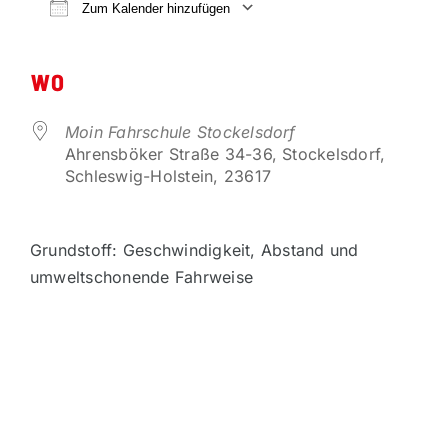
VORTEILSPARTNER
Zum Kalender hinzufügen
ICS herunterladen
Google Kalender
KONTAKT
WO
Moin Fahrschule Stockelsdorf
Ahrensböker Straße 34-36, Stockelsdorf,
Schleswig-Holstein, 23617
Grundstoff: Geschwindigkeit, Abstand und
umweltschonende Fahrweise