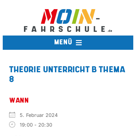
Zum
Inhalt
springen
MENÜ
FAHRSCHULE
THEORIE UNTERRICHT B THEMA
8
TERMINE
BERUFSKRAFTFAHRER
WANN
5. Februar 2024
AUSBILDUNGSFAHRSCHULE
19:00 - 20:30