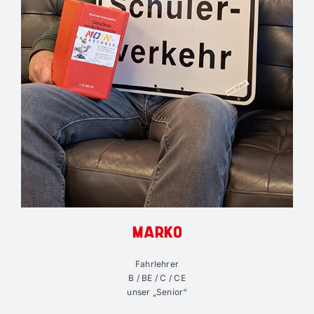
MARKO
Fahrlehrer
B / BE / C / CE
unser „Senior“