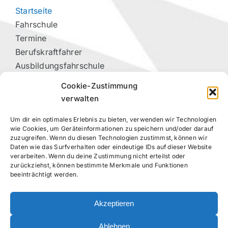
Startseite
Fahrschule
Termine
Berufskraftfahrer
Ausbildungsfahrschule
Vorteilspartner
Cookie-Zustimmung
Kontakt
verwalten
Um dir ein optimales Erlebnis zu bieten, verwenden wir Technologien
RECHTLICHES
wie Cookies, um Geräteinformationen zu speichern und/oder darauf
zuzugreifen. Wenn du diesen Technologien zustimmst, können wir
Daten wie das Surfverhalten oder eindeutige IDs auf dieser Website
Datenschutzerklärung
verarbeiten. Wenn du deine Zustimmung nicht erteilst oder
Impressum
zurückziehst, können bestimmte Merkmale und Funktionen
beeinträchtigt werden.
Cookie-Richtlinie (EU)
Akzeptieren
FOLGE UNS!
Ablehnen