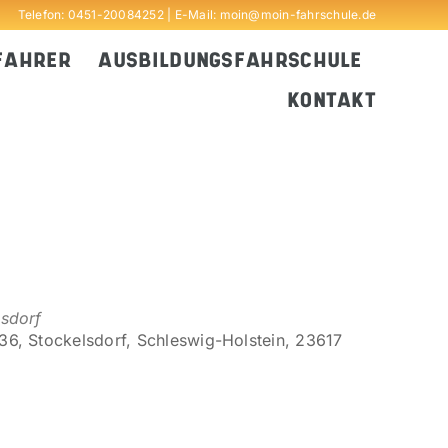
Telefon:
0451-20084252
| E-Mail:
moin@moin-fahrschule.de
FAHRER
AUSBILDUNGSFAHRSCHULE
KONTAKT
lsdorf
6, Stockelsdorf, Schleswig-Holstein, 23617
Outlook Live