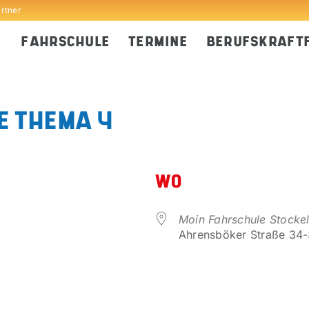
artner
FAHRSCHULE
TERMINE
BERUFSKRAFT
E THEMA 4
WO
Moin Fahrschule Stocke
Ahrensböker Straße 34-3
er
iCalendar
Office 365