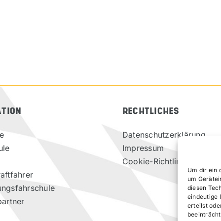
ATION
RECHTLICHES
te
Datenschutzerklärung
ule
Impressum
Cookie-Richtlinie (EU)
Um dir ein 
aftfahrer
um Gerätei
ungsfahrschule
diesen Tec
eindeutige 
partner
erteilst o
beeinträcht