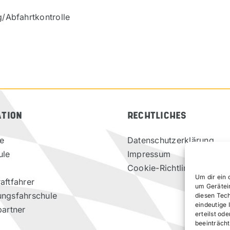
g/Abfahrtkontrolle
ATION
RECHTLICHES
te
Datenschutzerklärung
ule
Impressum
Cookie-Richtlinie (EU)
Um dir ein 
aftfahrer
um Gerätei
ungsfahrschule
diesen Tec
eindeutige 
partner
erteilst o
beeinträcht