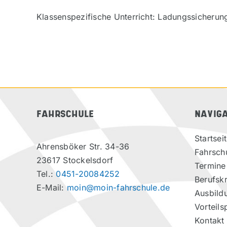
Klassenspezifische Unterricht: Ladungssicherun
FAHRSCHULE
NAVIG
Startsei
Ahrensböker Str. 34-36
Fahrsch
23617 Stockelsdorf
Termine
Tel.:
0451-20084252
Berufskr
E-Mail:
moin@moin-fahrschule.de
Ausbild
Vorteils
Kontakt