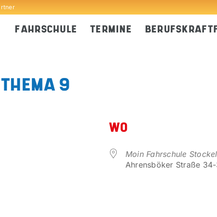
artner
FAHRSCHULE
TERMINE
BERUFSKRAFT
 THEMA 9
WO
Moin Fahrschule Stocke
Ahrensböker Straße 34-3
er
iCalendar
Office 365