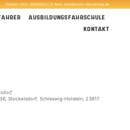
Telefon:
0451-20084252
| E-Mail:
moin@moin-fahrschule.de
FAHRER
AUSBILDUNGSFAHRSCHULE
KONTAKT
lsdorf
6, Stockelsdorf, Schleswig-Holstein, 23617
Outlook Live