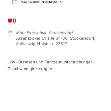
VORTEILSPARTNER
Zum Kalender hinzufügen
ICS herunterladen
Google Kalender
KONTAKT
WO
Moin Fahrschule Stockelsdorf
Ahrensböker Straße 34-36, Stockelsdorf,
Schleswig-Holstein, 23617
Lkw- Bremsen und Fahrzeuguntersuchungen,
Geschwindigkeitsregler