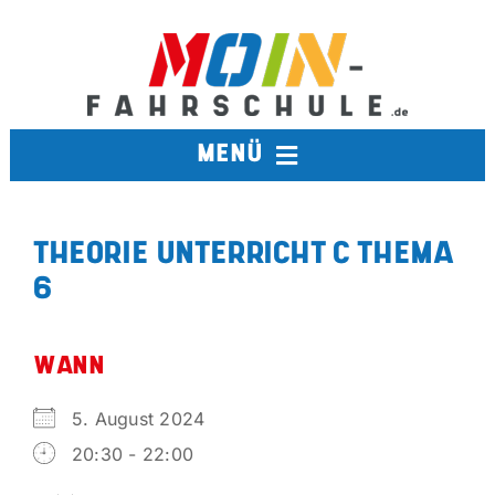
Zum
Inhalt
springen
MENÜ
FAHRSCHULE
THEORIE UNTERRICHT C THEMA
6
TERMINE
BERUFSKRAFTFAHRER
WANN
5. August 2024
AUSBILDUNGSFAHRSCHULE
20:30 - 22:00