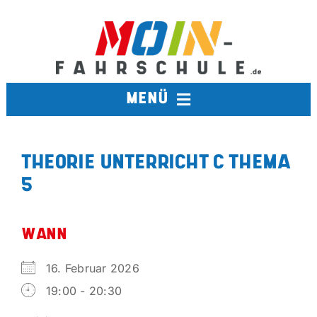
Zum
Inhalt
springen
MENÜ
FAHRSCHULE
THEORIE UNTERRICHT C THEMA
5
TERMINE
BERUFSKRAFTFAHRER
WANN
16. Februar 2026
AUSBILDUNGSFAHRSCHULE
19:00 - 20:30