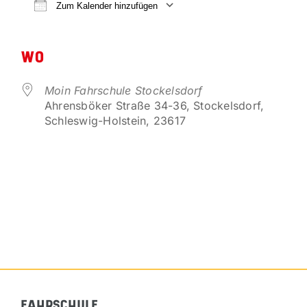
VORTEILSPARTNER
Zum Kalender hinzufügen
ICS herunterladen
Google Kalender
KONTAKT
WO
Moin Fahrschule Stockelsdorf
Ahrensböker Straße 34-36, Stockelsdorf,
Schleswig-Holstein, 23617
FAHRSCHULE