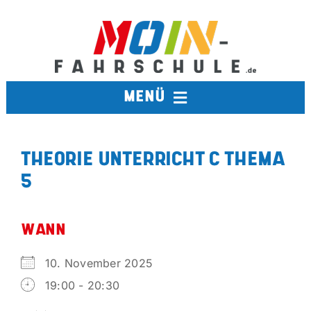
Zum
Inhalt
springen
MENÜ
FAHRSCHULE
THEORIE UNTERRICHT C THEMA
5
TERMINE
BERUFSKRAFTFAHRER
WANN
10. November 2025
AUSBILDUNGSFAHRSCHULE
19:00 - 20:30