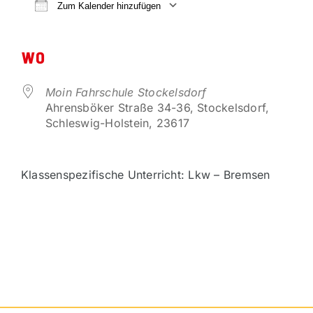
VORTEILSPARTNER
Zum Kalender hinzufügen
ICS herunterladen
Google Kalender
KONTAKT
WO
Moin Fahrschule Stockelsdorf
Ahrensböker Straße 34-36, Stockelsdorf,
Schleswig-Holstein, 23617
Klassenspezifische Unterricht: Lkw – Bremsen