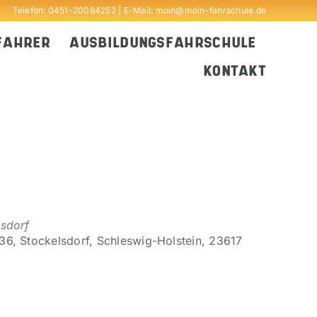
Telefon:
0451-20084252
| E-Mail:
moin@moin-fahrschule.de
FAHRER
AUSBILDUNGSFAHRSCHULE
KONTAKT
lsdorf
6, Stockelsdorf, Schleswig-Holstein, 23617
Outlook Live