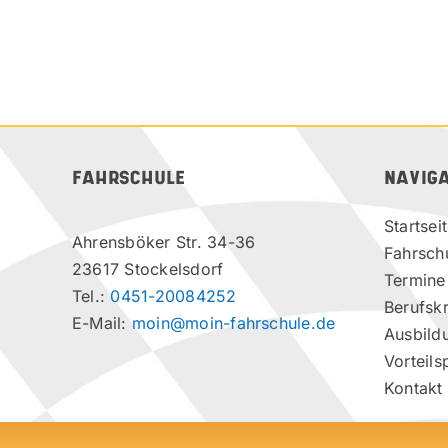
FAHRSCHULE
NAVIG
Startsei
Ahrensböker Str. 34-36
Fahrsch
23617 Stockelsdorf
Termine
Tel.:
0451-20084252
Berufskr
E-Mail:
moin@moin-fahrschule.de
Ausbild
Vorteils
Kontakt