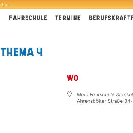
artner
FAHRSCHULE
TERMINE
BERUFSKRAFT
 THEMA 4
WO
Moin Fahrschule Stocke
Ahrensböker Straße 34-3
er
iCalendar
Office 365