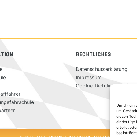
ATION
RECHTLICHES
te
Datenschutzerklärung
ule
Impressum
Cookie-Richtlinie (EU)
aftfahrer
ungsfahrschule
Um dir ein 
partner
um Gerätei
diesen Tec
eindeutige 
erteilst o
beeinträcht