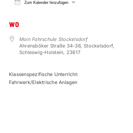
VORTEILSPARTNER
Zum Kalender hinzufügen
ICS herunterladen
Google Kalender
KONTAKT
WO
Moin Fahrschule Stockelsdorf
Ahrensböker Straße 34-36, Stockelsdorf,
Schleswig-Holstein, 23617
Klassenspezifische Unterricht:
Fahrwerk/Elektrische Anlagen