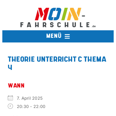
Zum
Inhalt
springen
MENÜ
FAHRSCHULE
THEORIE UNTERRICHT C THEMA
4
TERMINE
BERUFSKRAFTFAHRER
WANN
7. April 2025
AUSBILDUNGSFAHRSCHULE
20:30 - 22:00