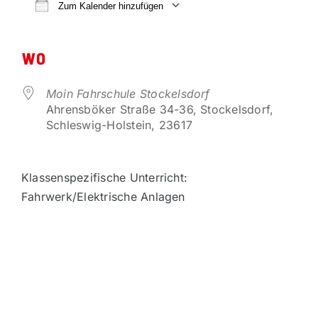
VORTEILSPARTNER
Zum Kalender hinzufügen
ICS herunterladen
Google Kalender
KONTAKT
WO
Moin Fahrschule Stockelsdorf
Ahrensböker Straße 34-36, Stockelsdorf,
Schleswig-Holstein, 23617
Klassenspezifische Unterricht:
Fahrwerk/Elektrische Anlagen