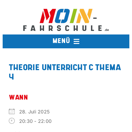
Zum
Inhalt
springen
MENÜ
FAHRSCHULE
THEORIE UNTERRICHT C THEMA
4
TERMINE
BERUFSKRAFTFAHRER
WANN
28. Juli 2025
AUSBILDUNGSFAHRSCHULE
20:30 - 22:00