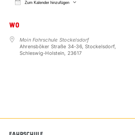
VORTEILSPARTNER
Zum Kalender hinzufügen
ICS herunterladen
Google Kalender
KONTAKT
WO
Moin Fahrschule Stockelsdorf
Ahrensböker Straße 34-36, Stockelsdorf,
Schleswig-Holstein, 23617
FAHRSCHULE