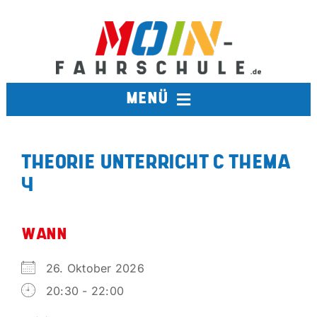
Zum
Inhalt
springen
MENÜ
FAHRSCHULE
THEORIE UNTERRICHT C THEMA
4
TERMINE
BERUFSKRAFTFAHRER
WANN
26. Oktober 2026
AUSBILDUNGSFAHRSCHULE
20:30 - 22:00