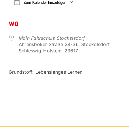
VORTEILSPARTNER
Zum Kalender hinzufügen
ICS herunterladen
Google Kalender
KONTAKT
WO
Moin Fahrschule Stockelsdorf
Ahrensböker Straße 34-36, Stockelsdorf,
Schleswig-Holstein, 23617
Grundstoff: Lebenslanges Lernen