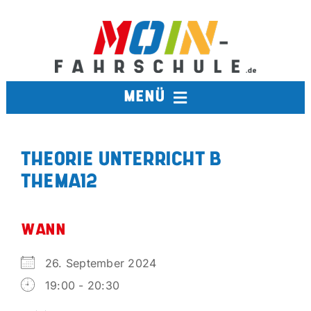
Zum
Inhalt
springen
MENÜ
FAHRSCHULE
THEORIE UNTERRICHT B
THEMA12
TERMINE
BERUFSKRAFTFAHRER
WANN
26. September 2024
AUSBILDUNGSFAHRSCHULE
19:00 - 20:30