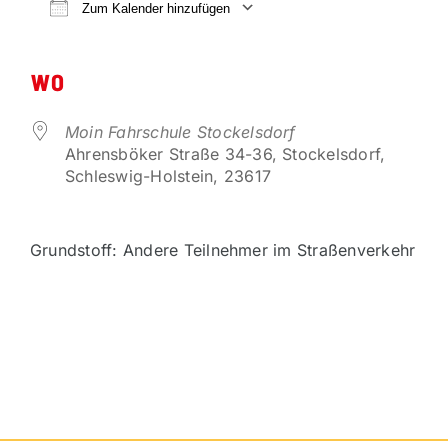
VORTEILSPARTNER
Zum Kalender hinzufügen
ICS herunterladen
Google Kalender
KONTAKT
WO
Moin Fahrschule Stockelsdorf
Ahrensböker Straße 34-36, Stockelsdorf,
Schleswig-Holstein, 23617
Grundstoff: Andere Teilnehmer im Straßenverkehr