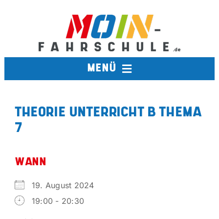
Zum
Inhalt
springen
MENÜ
FAHRSCHULE
THEORIE UNTERRICHT B THEMA
7
TERMINE
BERUFSKRAFTFAHRER
WANN
19. August 2024
AUSBILDUNGSFAHRSCHULE
19:00 - 20:30