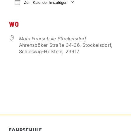
VORTEILSPARTNER
Zum Kalender hinzufügen
ICS herunterladen
Google Kalender
KONTAKT
WO
Moin Fahrschule Stockelsdorf
Ahrensböker Straße 34-36, Stockelsdorf,
Schleswig-Holstein, 23617
FAHRSCHULE