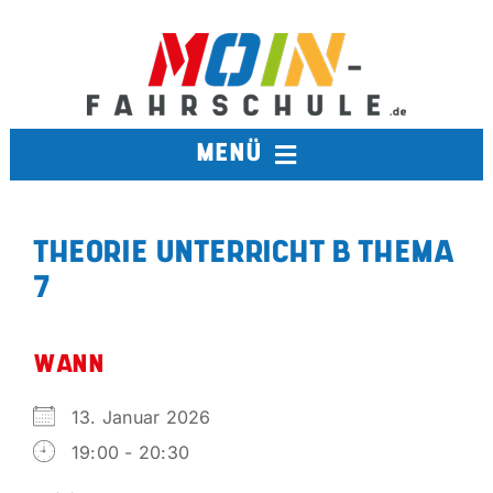
Zum
Inhalt
springen
MENÜ
FAHRSCHULE
THEORIE UNTERRICHT B THEMA
7
TERMINE
BERUFSKRAFTFAHRER
WANN
13. Januar 2026
AUSBILDUNGSFAHRSCHULE
19:00 - 20:30