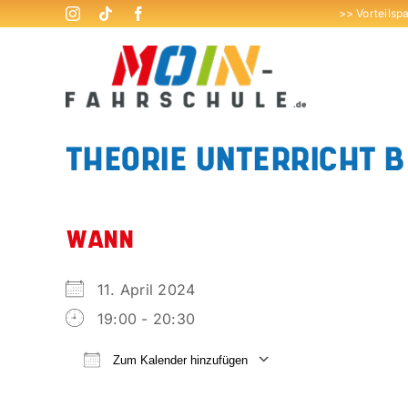
Zum
>> Vorteilsp
Inhalt
springen
THEORIE UNTERRICHT B
WANN
11. April 2024
19:00 - 20:30
Zum Kalender hinzufügen
ICS herunterladen
Google Kalend