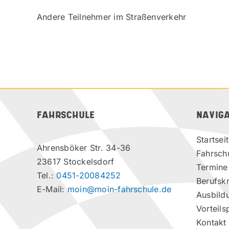
Andere Teilnehmer im Straßenverkehr
FAHRSCHULE
NAVIG
Startsei
Ahrensböker Str. 34-36
Fahrsch
23617 Stockelsdorf
Termine
Tel.:
0451-20084252
Berufskr
E-Mail:
moin@moin-fahrschule.de
Ausbild
Vorteils
Kontakt