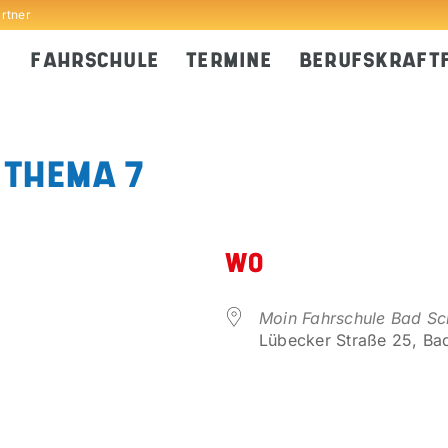
artner
FAHRSCHULE
TERMINE
BERUFSKRAFT
 THEMA 7
WO
Moin Fahrschule Bad S
Lübecker Straße 25, Ba
er
iCalendar
Office 365