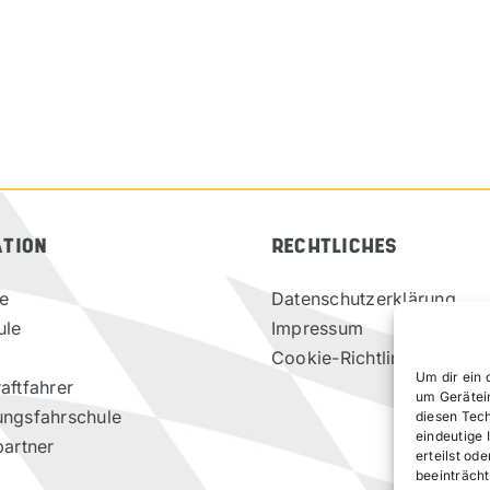
ATION
RECHTLICHES
te
Datenschutzerklärung
ule
Impressum
Cookie-Richtlinie (EU)
Um dir ein 
aftfahrer
um Gerätei
ungsfahrschule
diesen Tec
eindeutige 
partner
erteilst o
beeinträcht