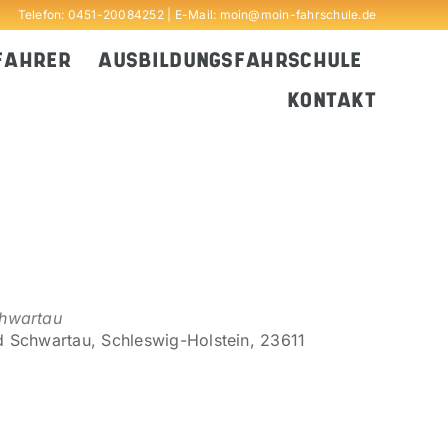
Telefon:
0451-20084252
| E-Mail:
moin@moin-fahrschule.de
FAHRER
AUSBILDUNGSFAHRSCHULE
KONTAKT
chwartau
d Schwartau, Schleswig-Holstein, 23611
Outlook Live