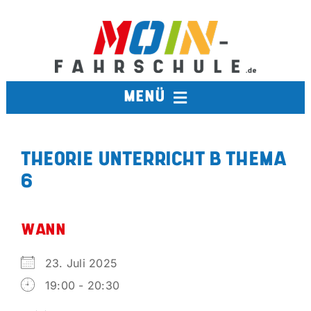
Zum
Inhalt
springen
MENÜ
FAHRSCHULE
THEORIE UNTERRICHT B THEMA
6
TERMINE
BERUFSKRAFTFAHRER
WANN
23. Juli 2025
AUSBILDUNGSFAHRSCHULE
19:00 - 20:30