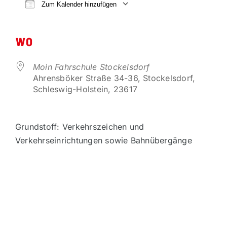
VORTEILSPARTNER
Zum Kalender hinzufügen
ICS herunterladen
Google Kalender
KONTAKT
WO
Moin Fahrschule Stockelsdorf
Ahrensböker Straße 34-36, Stockelsdorf,
Schleswig-Holstein, 23617
Grundstoff: Verkehrszeichen und
Verkehrseinrichtungen sowie Bahnübergänge