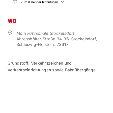
VORTEILSPARTNER
Zum Kalender hinzufügen
ICS herunterladen
Google Kalender
KONTAKT
WO
Moin Fahrschule Stockelsdorf
Ahrensböker Straße 34-36, Stockelsdorf,
Schleswig-Holstein, 23617
Grundstoff: Verkehrszeichen und
Verkehrseinrichtungen sowie Bahnübergänge