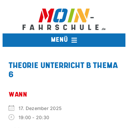
Zum
Inhalt
springen
MENÜ
FAHRSCHULE
THEORIE UNTERRICHT B THEMA
6
TERMINE
BERUFSKRAFTFAHRER
WANN
17. Dezember 2025
AUSBILDUNGSFAHRSCHULE
19:00 - 20:30