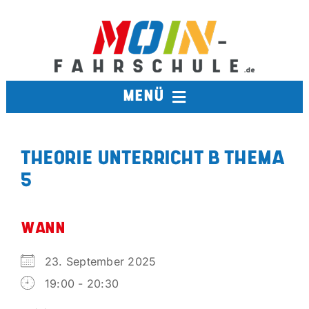
Zum
Inhalt
springen
MENÜ
FAHRSCHULE
THEORIE UNTERRICHT B THEMA
5
TERMINE
BERUFSKRAFTFAHRER
WANN
23. September 2025
AUSBILDUNGSFAHRSCHULE
19:00 - 20:30