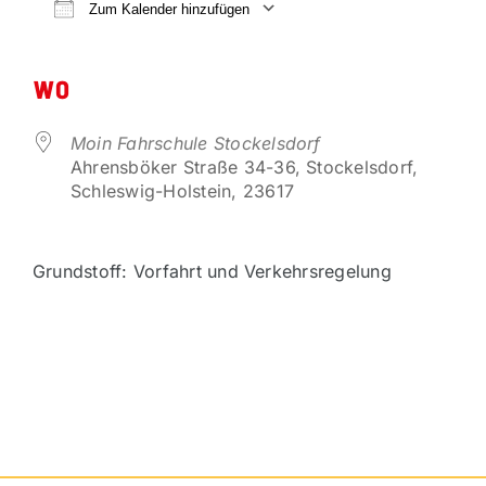
VORTEILSPARTNER
Zum Kalender hinzufügen
ICS herunterladen
Google Kalender
KONTAKT
WO
Moin Fahrschule Stockelsdorf
Ahrensböker Straße 34-36, Stockelsdorf,
Schleswig-Holstein, 23617
Grundstoff: Vorfahrt und Verkehrsregelung