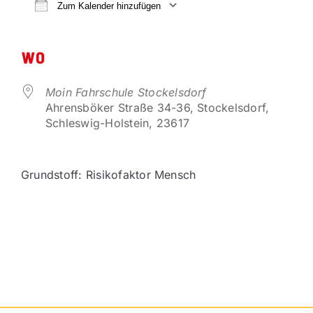
VORTEILSPARTNER
Zum Kalender hinzufügen
ICS herunterladen
Google Kalender
KONTAKT
WO
Moin Fahrschule Stockelsdorf
Ahrensböker Straße 34-36, Stockelsdorf,
Schleswig-Holstein, 23617
Grundstoff: Risikofaktor Mensch