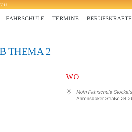
rtner
FAHRSCHULE
TERMINE
BERUFSKRAFT
B THEMA 2
WO
Moin Fahrschule Stockels
Ahrensböker Straße 34-36