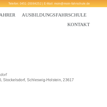
Telefon:
0451-20084252
| E-Mail:
moin@moin-fahrschule.de
FAHRER
AUSBILDUNGSFAHRSCHULE
KONTAKT
dorf
, Stockelsdorf, Schleswig-Holstein, 23617