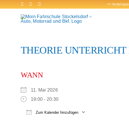
Zum
>> Vorteilspa
Inhalt
springen
THEORIE UNTERRICHT 
WANN
11. Mai 2026
19:00 - 20:30
Zum Kalender hinzufügen
ICS herunterladen
Google Kalender
iCalendar
Office 365
Outlook Live