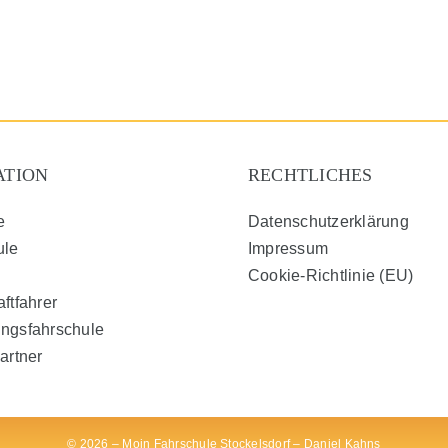
ATION
RECHTLICHES
e
Datenschutzerklärung
ule
Impressum
Cookie-Richtlinie (EU)
aftfahrer
ngsfahrschule
artner
©
2026 – Moin Fahrschule Stockelsdorf – Daniel Kahns