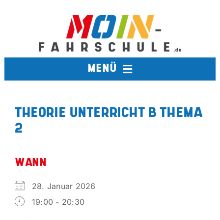
Zum
Inhalt
springen
MENÜ
FAHRSCHULE
THEORIE UNTERRICHT B THEMA
2
TERMINE
BERUFSKRAFTFAHRER
WANN
28. Januar 2026
AUSBILDUNGSFAHRSCHULE
19:00 - 20:30