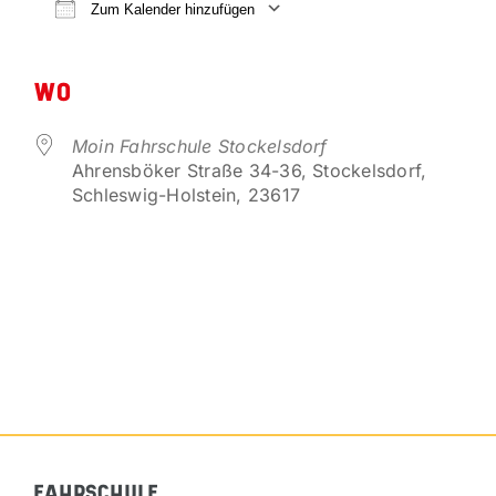
VORTEILSPARTNER
Zum Kalender hinzufügen
ICS herunterladen
Google Kalender
KONTAKT
WO
Moin Fahrschule Stockelsdorf
Ahrensböker Straße 34-36, Stockelsdorf,
Schleswig-Holstein, 23617
FAHRSCHULE