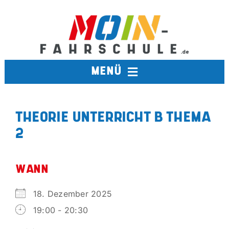
Zum
Inhalt
springen
MENÜ
FAHRSCHULE
THEORIE UNTERRICHT B THEMA
2
TERMINE
BERUFSKRAFTFAHRER
WANN
18. Dezember 2025
AUSBILDUNGSFAHRSCHULE
19:00 - 20:30