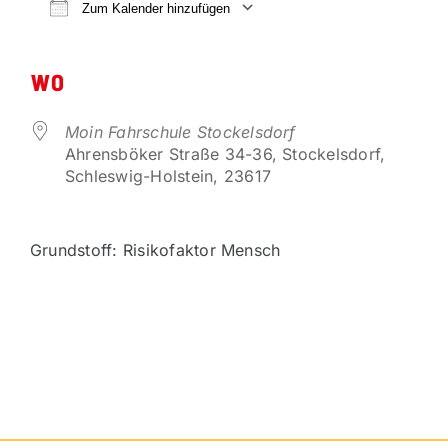
VORTEILSPARTNER
Zum Kalender hinzufügen
ICS herunterladen
Google Kalender
KONTAKT
WO
Moin Fahrschule Stockelsdorf
Ahrensböker Straße 34-36, Stockelsdorf,
Schleswig-Holstein, 23617
Grundstoff: Risikofaktor Mensch