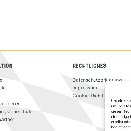
ATION
RECHTLICHES
te
Datenschutzerklärung
ule
Impressum
Cookie-Richtlinie (EU)
Um dir ein 
aftfahrer
um Gerätei
ungsfahrschule
diesen Tec
eindeutige 
partner
erteilst o
beeinträcht