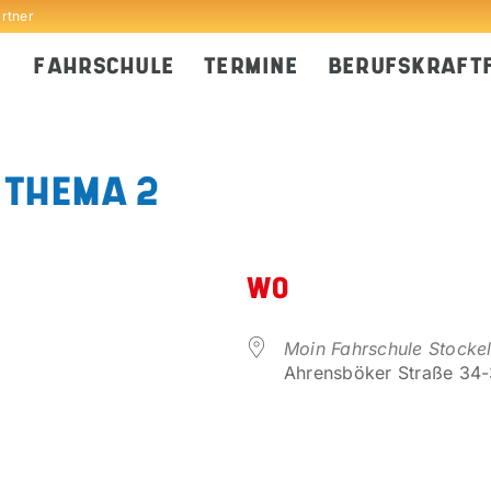
artner
FAHRSCHULE
TERMINE
BERUFSKRAFT
 THEMA 2
WO
Moin Fahrschule Stocke
Ahrensböker Straße 34-3
er
iCalendar
Office 365