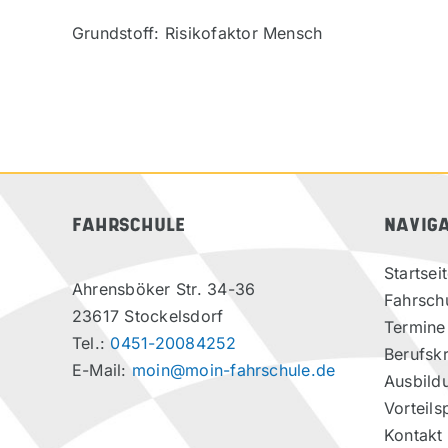
Grundstoff: Risikofaktor Mensch
FAHRSCHULE
NAVIG
Startsei
Ahrensböker Str. 34-36
Fahrsch
23617 Stockelsdorf
Termine
Tel.:
0451-20084252
Berufskr
E-Mail:
moin@moin-fahrschule.de
Ausbild
Vorteils
Kontakt