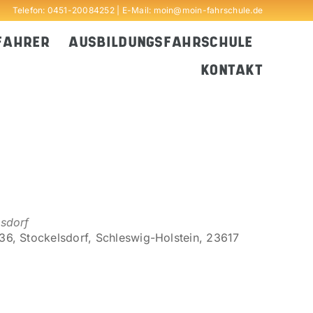
Telefon:
0451-20084252
| E-Mail:
moin@moin-fahrschule.de
FAHRER
AUSBILDUNGSFAHRSCHULE
KONTAKT
lsdorf
6, Stockelsdorf, Schleswig-Holstein, 23617
Outlook Live