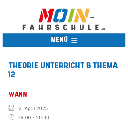
Zum
Inhalt
springen
MENÜ
FAHRSCHULE
THEORIE UNTERRICHT B THEMA
12
TERMINE
BERUFSKRAFTFAHRER
WANN
2. April 2025
AUSBILDUNGSFAHRSCHULE
19:00 - 20:30