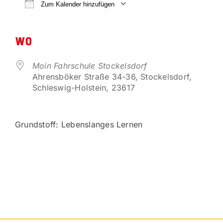
VORTEILSPARTNER
Zum Kalender hinzufügen
ICS herunterladen
Google Kalender
KONTAKT
WO
Moin Fahrschule Stockelsdorf
Ahrensböker Straße 34-36, Stockelsdorf,
Schleswig-Holstein, 23617
Grundstoff: Lebenslanges Lernen