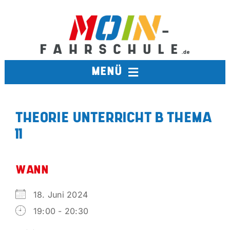
Zum
Inhalt
springen
MENÜ
FAHRSCHULE
THEORIE UNTERRICHT B THEMA
11
TERMINE
BERUFSKRAFTFAHRER
WANN
18. Juni 2024
AUSBILDUNGSFAHRSCHULE
19:00 - 20:30