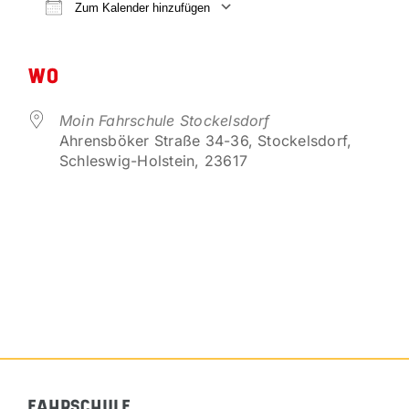
VORTEILSPARTNER
Zum Kalender hinzufügen
ICS herunterladen
Google Kalender
KONTAKT
WO
Moin Fahrschule Stockelsdorf
Ahrensböker Straße 34-36, Stockelsdorf,
Schleswig-Holstein, 23617
FAHRSCHULE