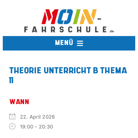
Zum
Inhalt
springen
MENÜ
FAHRSCHULE
THEORIE UNTERRICHT B THEMA
11
TERMINE
BERUFSKRAFTFAHRER
WANN
22. April 2026
AUSBILDUNGSFAHRSCHULE
19:00 - 20:30