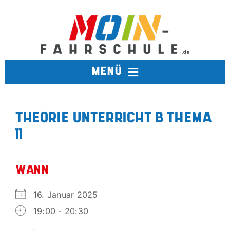
Zum
Inhalt
springen
MENÜ
FAHRSCHULE
THEORIE UNTERRICHT B THEMA
11
TERMINE
BERUFSKRAFTFAHRER
WANN
16. Januar 2025
AUSBILDUNGSFAHRSCHULE
19:00 - 20:30