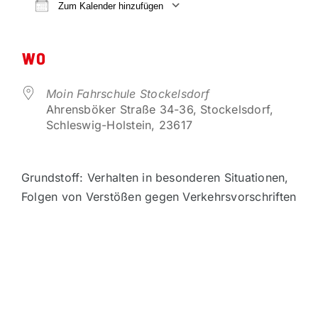
VORTEILSPARTNER
Zum Kalender hinzufügen
ICS herunterladen
Google Kalender
KONTAKT
WO
Moin Fahrschule Stockelsdorf
Ahrensböker Straße 34-36, Stockelsdorf,
Schleswig-Holstein, 23617
Grundstoff: Verhalten in besonderen Situationen,
Folgen von Verstößen gegen Verkehrsvorschriften