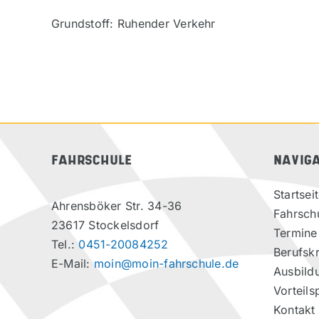
Grundstoff: Ruhender Verkehr
FAHRSCHULE
NAVIG
Startsei
Ahrensböker Str. 34-36
Fahrsch
23617 Stockelsdorf
Termine
Tel.:
0451-20084252
Berufskr
E-Mail:
moin@moin-fahrschule.de
Ausbild
Vorteils
Kontakt