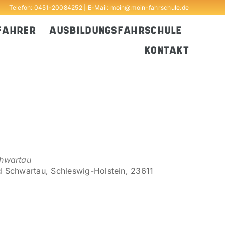
Telefon:
0451-20084252
| E-Mail:
moin@moin-fahrschule.de
FAHRER
AUSBILDUNGSFAHRSCHULE
KONTAKT
chwartau
d Schwartau, Schleswig-Holstein, 23611
Outlook Live