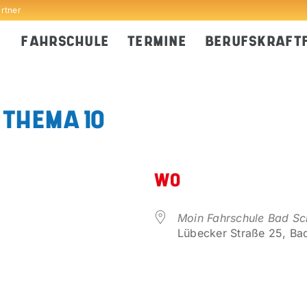
artner
FAHRSCHULE
TERMINE
BERUFSKRAFT
 THEMA 10
WO
Moin Fahrschule Bad S
Lübecker Straße 25, Ba
er
iCalendar
Office 365