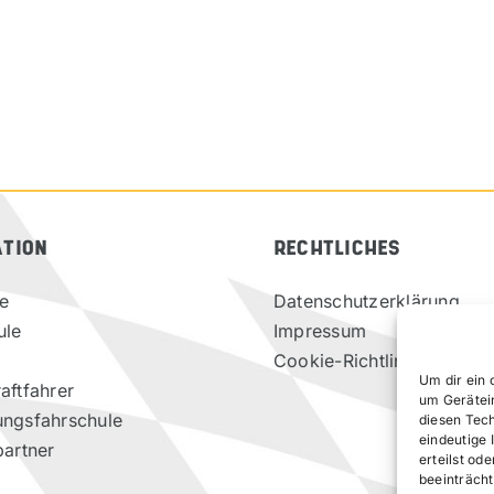
ATION
RECHTLICHES
te
Datenschutzerklärung
ule
Impressum
Cookie-Richtlinie (EU)
Um dir ein 
aftfahrer
um Gerätei
ungsfahrschule
diesen Tec
eindeutige 
partner
erteilst o
beeinträcht