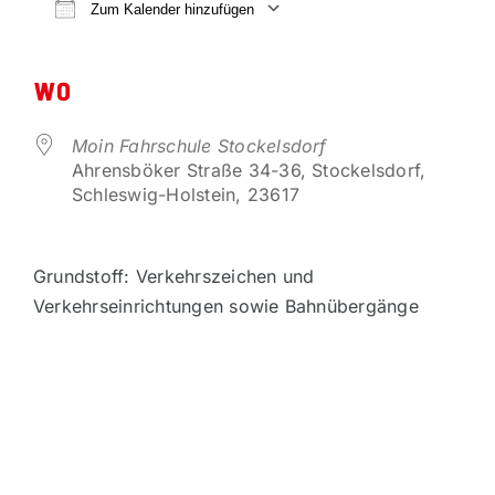
VORTEILSPARTNER
Zum Kalender hinzufügen
ICS herunterladen
Google Kalender
KONTAKT
WO
Moin Fahrschule Stockelsdorf
Ahrensböker Straße 34-36, Stockelsdorf,
Schleswig-Holstein, 23617
Grundstoff: Verkehrszeichen und
Verkehrseinrichtungen sowie Bahnübergänge