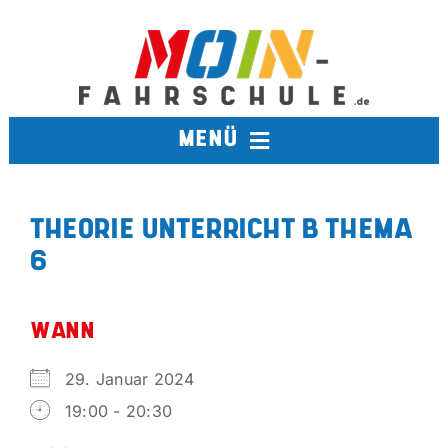
Zum
Inhalt
springen
MENÜ
FAHRSCHULE
THEORIE UNTERRICHT B THEMA
6
TERMINE
BERUFSKRAFTFAHRER
WANN
29. Januar 2024
AUSBILDUNGSFAHRSCHULE
19:00 - 20:30