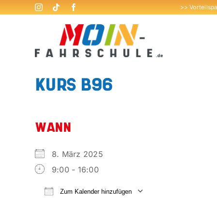
Zum
>> Vorteilsp
Inhalt
springen
KURS B96
WANN
8. März 2025
9:00 - 16:00
Zum Kalender hinzufügen
ICS herunterladen
Google Kalend