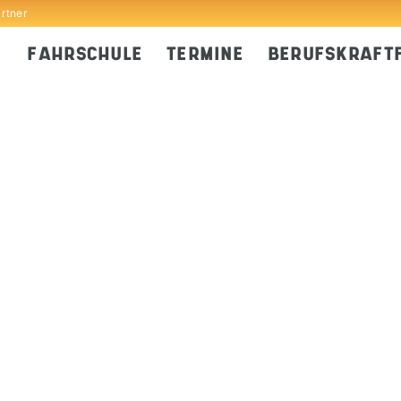
artner
FAHRSCHULE
TERMINE
BERUFSKRAFT
er
iCalendar
Office 365