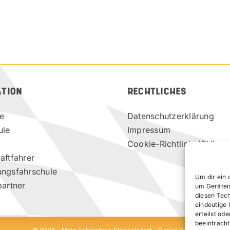
ATION
RECHTLICHES
te
Datenschutzerklärung
ule
Impressum
Cookie-Richtlinie (EU)
aftfahrer
ungsfahrschule
Um dir ein 
partner
um Gerätei
diesen Tec
eindeutige 
erteilst o
beeinträcht