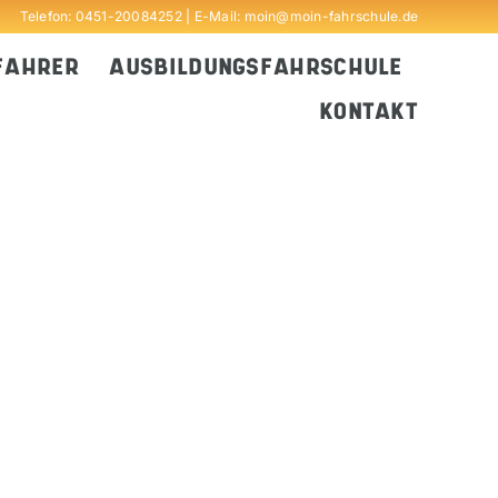
Telefon:
0451-20084252
| E-Mail:
moin@moin-fahrschule.de
FAHRER
AUSBILDUNGSFAHRSCHULE
KONTAKT
Outlook Live