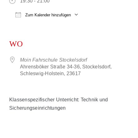
19:30 - 21:00
KONTAKT
Zum Kalender hinzufügen
ICS herunterladen
Google Kalender
iCalendar
Office 365
Outlook Live
WO
Moin Fahrschule Stockelsdorf
Ahrensböker Straße 34-36, Stockelsdorf,
Schleswig-Holstein, 23617
Klassenspezifischer Unterricht: Technik und
Sicherungseinrichtungen