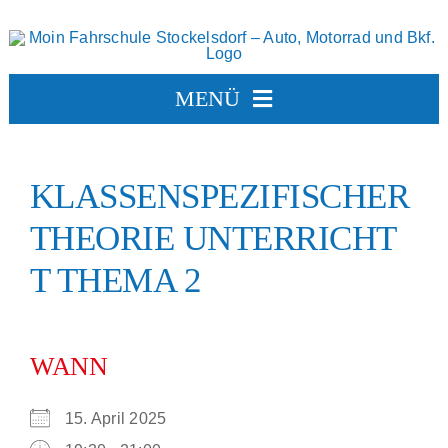
Zum
Inhalt
springen
MENÜ
FAHRSCHULE
KLASSENSPEZIFISCHER
TERMINE
THEORIE UNTERRICHT
T THEMA 2
BERUFSKRAFTFAHRER
AUSBILDUNGSFAHRSCHULE
WANN
VORTEILSPARTNER
15. April 2025