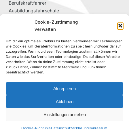
Berufskraftfahrer
Ausbildungsfahrschule
Vorteilspartner
Cookie-Zustimmung
Kontakt
verwalten
Um dir ein optimales Erlebnis zu bieten, verwenden wir Technologien
RECHTLICHES
wie Cookies, um Geräteinformationen zu speichern und/oder darauf
zuzugreifen. Wenn du diesen Technologien zustimmst, können wir
Daten wie das Surfverhalten oder eindeutige IDs auf dieser Website
Datenschutzerklärung
verarbeiten. Wenn du deine Zustimmung nicht erteilst oder
Impressum
zurückziehst, können bestimmte Merkmale und Funktionen
beeinträchtigt werden.
Cookie-Richtlinie (EU)
Akzeptieren
FOLGE UNS!
Ablehnen
Einstellungen ansehen
Cookie-Richtlinie
Datenschutzerklärung
Impressum
©
2026 – Moin Fahrschule Stockelsdorf – Daniel Kahns