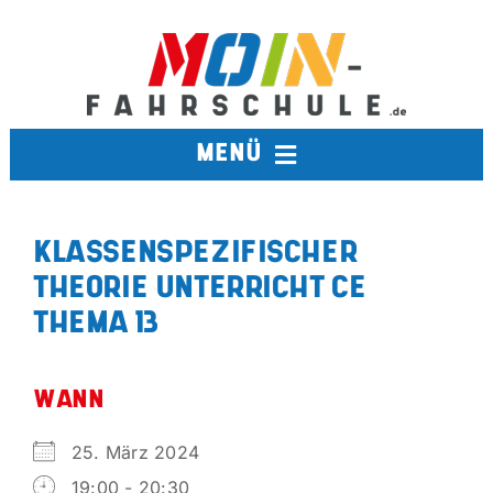
Zum
Inhalt
springen
MENÜ
FAHRSCHULE
KLASSENSPEZIFISCHER
THEORIE UNTERRICHT CE
TERMINE
THEMA 13
BERUFSKRAFTFAHRER
WANN
AUSBILDUNGSFAHRSCHULE
25. März 2024
19:00 - 20:30