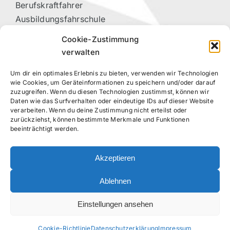
Berufskraftfahrer
Ausbildungsfahrschule
Vorteilspartner
Cookie-Zustimmung
Kontakt
verwalten
Um dir ein optimales Erlebnis zu bieten, verwenden wir Technologien
RECHTLICHES
wie Cookies, um Geräteinformationen zu speichern und/oder darauf
zuzugreifen. Wenn du diesen Technologien zustimmst, können wir
Daten wie das Surfverhalten oder eindeutige IDs auf dieser Website
Datenschutzerklärung
verarbeiten. Wenn du deine Zustimmung nicht erteilst oder
Impressum
zurückziehst, können bestimmte Merkmale und Funktionen
beeinträchtigt werden.
Cookie-Richtlinie (EU)
Akzeptieren
FOLGE UNS!
Ablehnen
Einstellungen ansehen
Cookie-Richtlinie
Datenschutzerklärung
Impressum
©
2026 – Moin Fahrschule Stockelsdorf – Daniel Kahns