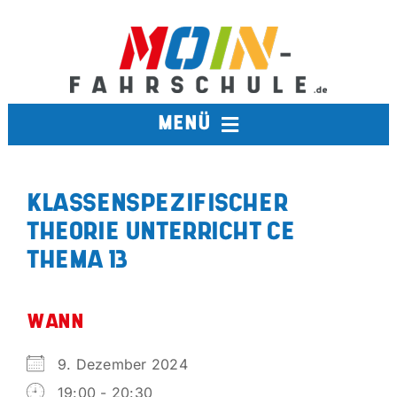
Zum
Inhalt
springen
MENÜ
FAHRSCHULE
KLASSENSPEZIFISCHER
THEORIE UNTERRICHT CE
TERMINE
THEMA 13
BERUFSKRAFTFAHRER
WANN
AUSBILDUNGSFAHRSCHULE
9. Dezember 2024
19:00 - 20:30