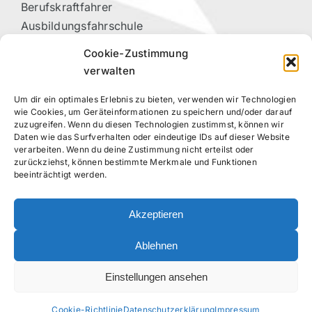
Berufskraftfahrer
Ausbildungsfahrschule
Vorteilspartner
Cookie-Zustimmung
Kontakt
verwalten
Um dir ein optimales Erlebnis zu bieten, verwenden wir Technologien
RECHTLICHES
wie Cookies, um Geräteinformationen zu speichern und/oder darauf
zuzugreifen. Wenn du diesen Technologien zustimmst, können wir
Daten wie das Surfverhalten oder eindeutige IDs auf dieser Website
Datenschutzerklärung
verarbeiten. Wenn du deine Zustimmung nicht erteilst oder
Impressum
zurückziehst, können bestimmte Merkmale und Funktionen
beeinträchtigt werden.
Cookie-Richtlinie (EU)
Akzeptieren
FOLGE UNS!
Ablehnen
Einstellungen ansehen
Cookie-Richtlinie
Datenschutzerklärung
Impressum
©
2026 – Moin Fahrschule Stockelsdorf – Daniel Kahns