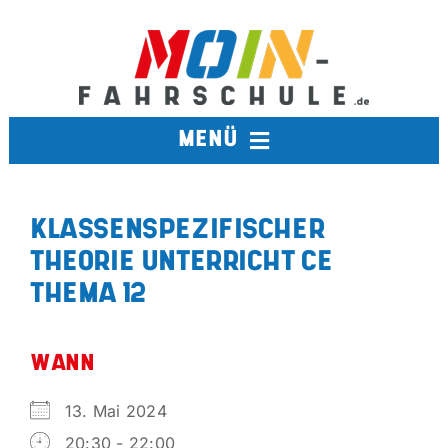
Zum
Inhalt
springen
MENÜ
FAHRSCHULE
KLASSENSPEZIFISCHER
THEORIE UNTERRICHT CE
TERMINE
THEMA 12
BERUFSKRAFTFAHRER
WANN
AUSBILDUNGSFAHRSCHULE
13. Mai 2024
20:30 - 22:00