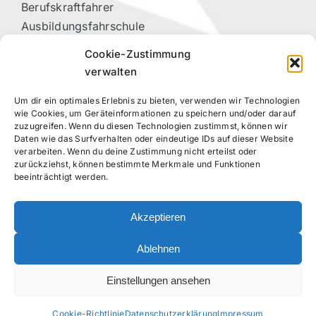
Berufskraftfahrer
Ausbildungsfahrschule
Vorteilspartner
Cookie-Zustimmung
Kontakt
verwalten
Um dir ein optimales Erlebnis zu bieten, verwenden wir Technologien
RECHTLICHES
wie Cookies, um Geräteinformationen zu speichern und/oder darauf
zuzugreifen. Wenn du diesen Technologien zustimmst, können wir
Daten wie das Surfverhalten oder eindeutige IDs auf dieser Website
Datenschutzerklärung
verarbeiten. Wenn du deine Zustimmung nicht erteilst oder
Impressum
zurückziehst, können bestimmte Merkmale und Funktionen
beeinträchtigt werden.
Cookie-Richtlinie (EU)
Akzeptieren
FOLGE UNS!
Ablehnen
Einstellungen ansehen
Cookie-Richtlinie
Datenschutzerklärung
Impressum
©
2026 – Moin Fahrschule Stockelsdorf – Daniel Kahns