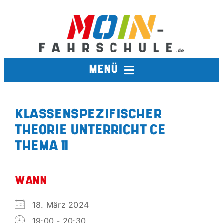
Zum
Inhalt
springen
MENÜ
FAHRSCHULE
KLASSENSPEZIFISCHER
THEORIE UNTERRICHT CE
TERMINE
THEMA 11
BERUFSKRAFTFAHRER
WANN
AUSBILDUNGSFAHRSCHULE
18. März 2024
19:00 - 20:30