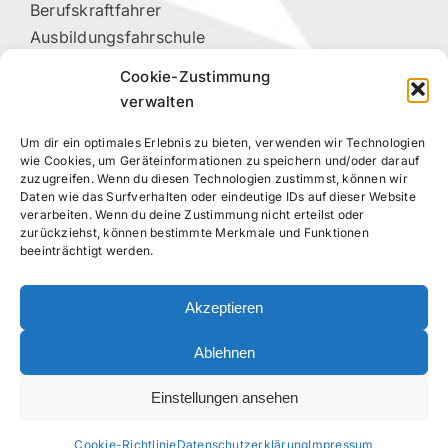
Berufskraftfahrer
Ausbildungsfahrschule
Vorteilspartner
Cookie-Zustimmung
Kontakt
verwalten
Um dir ein optimales Erlebnis zu bieten, verwenden wir Technologien
RECHTLICHES
wie Cookies, um Geräteinformationen zu speichern und/oder darauf
zuzugreifen. Wenn du diesen Technologien zustimmst, können wir
Daten wie das Surfverhalten oder eindeutige IDs auf dieser Website
Datenschutzerklärung
verarbeiten. Wenn du deine Zustimmung nicht erteilst oder
Impressum
zurückziehst, können bestimmte Merkmale und Funktionen
beeinträchtigt werden.
Cookie-Richtlinie (EU)
Akzeptieren
FOLGE UNS!
Ablehnen
Einstellungen ansehen
Cookie-Richtlinie
Datenschutzerklärung
Impressum
©
2026 – Moin Fahrschule Stockelsdorf – Daniel Kahns