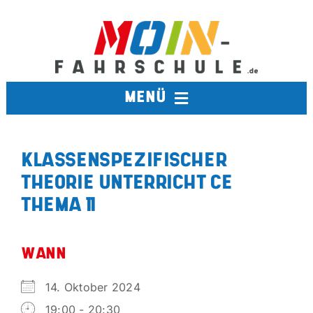
Zum
Inhalt
springen
MENÜ
FAHRSCHULE
KLASSENSPEZIFISCHER
THEORIE UNTERRICHT CE
TERMINE
THEMA 11
BERUFSKRAFTFAHRER
WANN
AUSBILDUNGSFAHRSCHULE
14. Oktober 2024
19:00 - 20:30