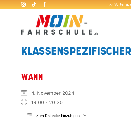
Zum
>> Vorteilsp
Inhalt
springen
KLASSENSPEZIFISCHER 
WANN
4. November 2024
19:00 - 20:30
Zum Kalender hinzufügen
ICS herunterladen
Google Kalend