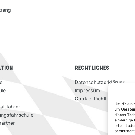
trang
ATION
RECHTLICHES
te
Datenschutzerklärung
ule
Impressum
Cookie-Richtlinie (EU)
Um dir ein 
aftfahrer
um Gerätei
ungsfahrschule
diesen Tec
eindeutige 
partner
erteilst o
beeinträcht