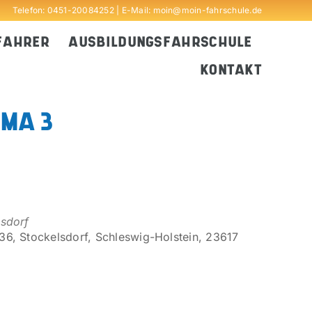
Telefon:
0451-20084252
| E-Mail:
moin@moin-fahrschule.de
FAHRER
AUSBILDUNGSFAHRSCHULE
KONTAKT
EMA 3
lsdorf
6, Stockelsdorf, Schleswig-Holstein, 23617
Outlook Live