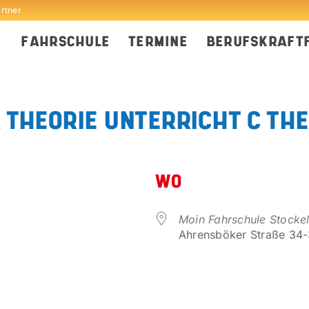
artner
FAHRSCHULE
TERMINE
BERUFSKRAFT
THEORIE UNTERRICHT C TH
WO
Moin Fahrschule Stocke
Ahrensböker Straße 34-3
er
iCalendar
Office 365