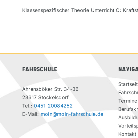
Klassenspezifischer Theorie Unterricht C: Krafts
FAHRSCHULE
NAVIG
Startsei
Ahrensböker Str. 34-36
Fahrsch
23617 Stockelsdorf
Termine
Tel.:
0451-20084252
Berufskr
E-Mail:
moin@moin-fahrschule.de
Ausbild
Vorteils
Kontakt