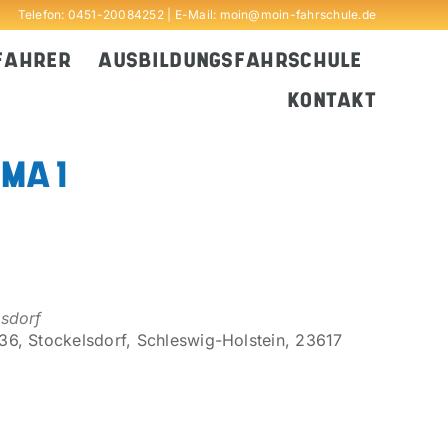
Telefon:
0451-20084252
| E-Mail:
moin@moin-fahrschule.de
FAHRER
AUSBILDUNGSFAHRSCHULE
KONTAKT
MA 1
lsdorf
6, Stockelsdorf, Schleswig-Holstein, 23617
Outlook Live