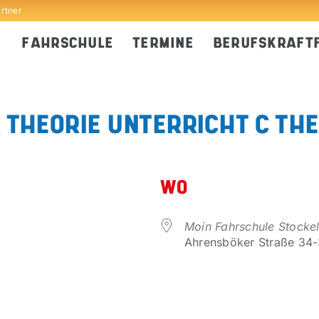
artner
FAHRSCHULE
TERMINE
BERUFSKRAFT
THEORIE UNTERRICHT C THE
WO
Moin Fahrschule Stocke
Ahrensböker Straße 34-3
er
iCalendar
Office 365