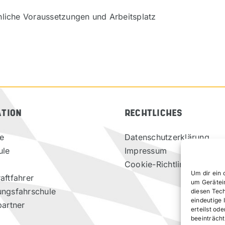
nliche Voraussetzungen und Arbeitsplatz
ATION
RECHTLICHES
te
Datenschutzerklärung
ule
Impressum
Cookie-Richtlinie (EU)
Um dir ein 
aftfahrer
um Gerätei
ungsfahrschule
diesen Tec
eindeutige 
partner
erteilst o
beeinträcht