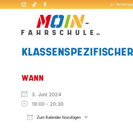
Zum
>> Vorteilsp
Inhalt
springen
KLASSENSPEZIFISCHER 
WANN
3. Juni 2024
19:00 - 20:30
Zum Kalender hinzufügen
ICS herunterladen
Google Kalend