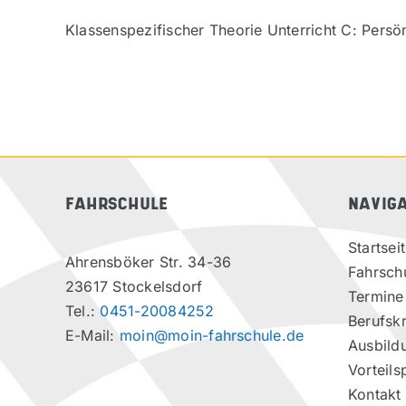
Klassenspezifischer Theorie Unterricht C: Persö
FAHRSCHULE
NAVIG
Startsei
Ahrensböker Str. 34-36
Fahrsch
23617 Stockelsdorf
Termine
Tel.:
0451-20084252
Berufskr
E-Mail:
moin@moin-fahrschule.de
Ausbild
Vorteils
Kontakt