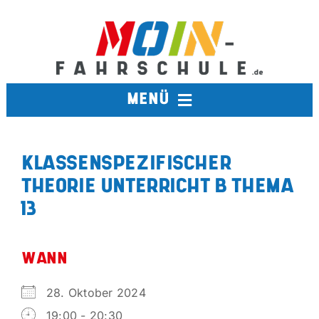
Zum
Inhalt
springen
MENÜ
FAHRSCHULE
KLASSENSPEZIFISCHER
THEORIE UNTERRICHT B THEMA
TERMINE
13
BERUFSKRAFTFAHRER
WANN
AUSBILDUNGSFAHRSCHULE
28. Oktober 2024
19:00 - 20:30