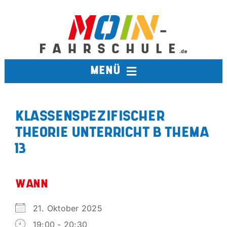
Zum
Inhalt
springen
MENÜ
FAHRSCHULE
KLASSENSPEZIFISCHER
THEORIE UNTERRICHT B THEMA
TERMINE
13
BERUFSKRAFTFAHRER
WANN
AUSBILDUNGSFAHRSCHULE
21. Oktober 2025
19:00 - 20:30