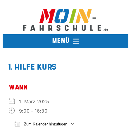
Zum
Inhalt
springen
MENÜ
FAHRSCHULE
1. HILFE KURS
TERMINE
WANN
BERUFSKRAFTFAHRER
1. März 2025
9:00 - 16:30
AUSBILDUNGSFAHRSCHULE
Zum Kalender hinzufügen